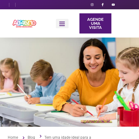
AGENDE
UMA
VISITA
Sobre Nós
Home
Blog
Tem uma idade ideal para a