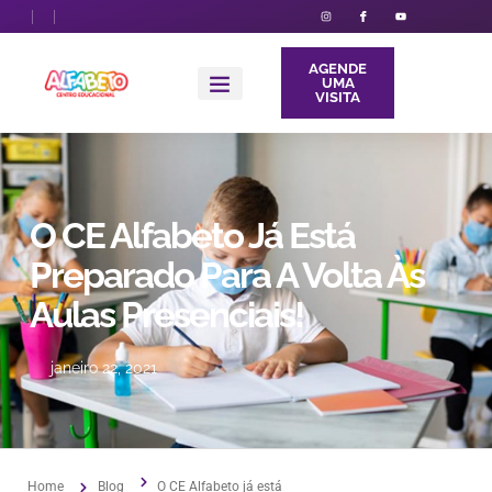
AGENDE
UMA
VISITA
O CE Alfabeto Já Está
Preparado Para A Volta Às
Aulas Presenciais!
janeiro 22, 2021
Home
Blog
O CE Alfabeto já está